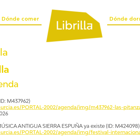
Dónde comer
Dónde dor
la
la
genda
 (ID: M437962)
rcia.es/PORTAL-2002/agenda/img/m437962-las-pitanzas-
2026
ÚSICA ANTIGUA SIERRA ESPUÑA ya existe (ID: M424098)
rcia.es/PORTAL-2002/agenda/img/festival-internaciona