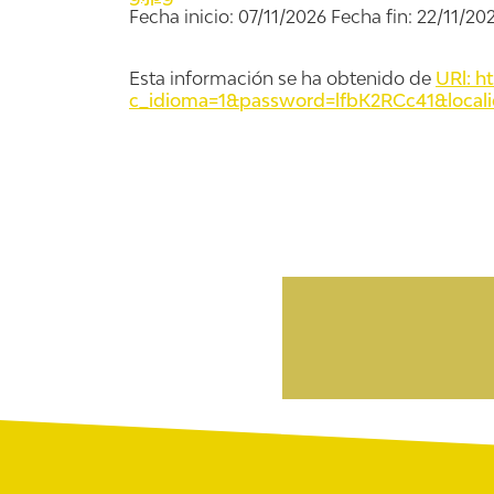
Fecha inicio: 07/11/2026 Fecha fin: 22/11/20
Esta información se ha obtenido de
URl: h
c_idioma=1&password=lfbK2RCc41&local