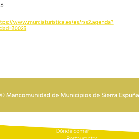
26
ttps://www.murciaturistica.es/es/rss2.agenda?
idad=30023
© Mancomunidad de Municipios de Sierra Espuña
Descubre Librilla
Cómo llegar
Historia
Dónde comer
Restaurantes