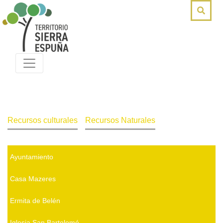
Recursos culturales
Recursos Naturales
Ayuntamiento
Casa Mazeres
Ermita de Belén
Iglesia San Bartolomé